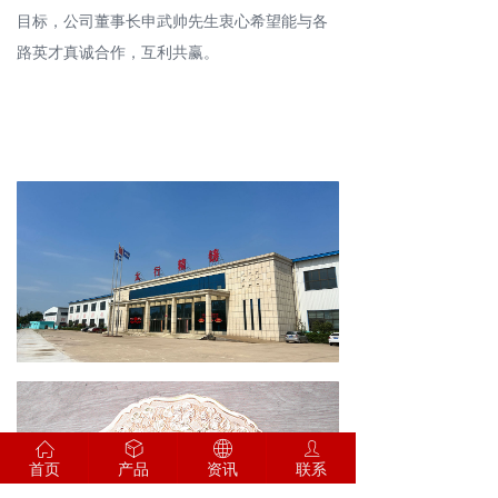
目标，公司董事长申武帅先生衷心希望能与各
路英才真诚合作，互利共赢。
ꀇ
ꁦ
ꄓ
ꄑ
首页
产品
资讯
联系