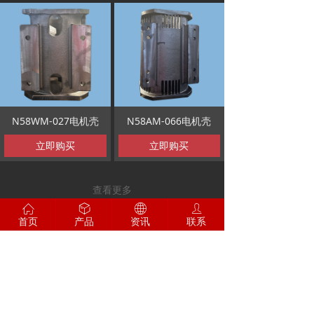
N58WM-027电机壳
N58AM-066电机壳
立即购买
立即购买
查看更多
ꀇ
ꁦ
ꄓ
ꄑ
首页
产品
资讯
联系
地址：安阳市新型制造产业园宜征路与腾飞大
道交叉口东北部
电话：0372-3625833
手机：13598109568